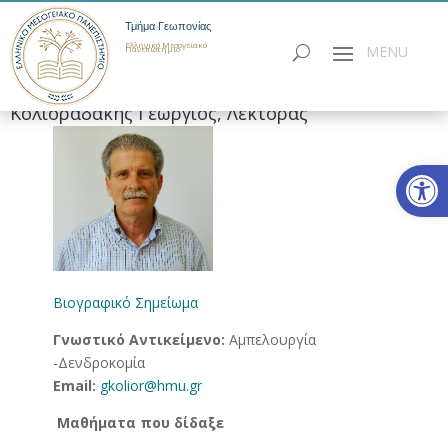
Τμήμα Γεωπονίας
Ελληνικό Μεσογειακό
Πανεπιστήμιο
Κολιοραδάκης Γεώργιος, Λέκτορας
Ανοίξτε
Βιογραφικό Σημείωμα
Γνωστικό Αντικείμενο:
Αμπελουργία
-Δενδροκομία
Email:
gkolior@hmu.gr
Μαθήματα που δίδαξε