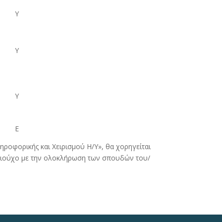
Υ
Υ
Υ
Ε
ηροφορικής και Χειρισμού Η/Υ», θα χορηγείται
υχιούχο με την ολοκλήρωση των σπουδών του/