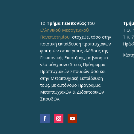
Το
Τμήμα Γεωπονίας
του
Τμήμ
Ελληνικού Μεσογειακού
Τ.Θ. 
Πανεπιστημίου
στοχεύει τόσο στην
Τ.Κ. 
ποιοτική εκπαίδευση προπτυχιακών
Ηράκ
φοιτητών σε καίριους κλάδους της
Χάρτη
Γεωπονικής Επιστήμης, με βάση το
νέο σύγχρονο 5-ετές Πρόγραμμα
Προπτυχιακών Σπουδών όσο και
στην Μεταπτυχιακή Εκπαίδευση
τους, με αυτόνομο Πρόγραμμα
Μεταπτυχιακών & Διδακτορικών
Σπουδών.