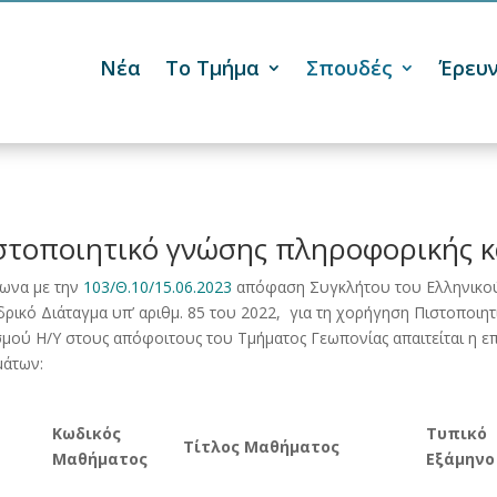
Νέα
Το Τμήμα
Σπουδές
Έρευ

στοποιητικό γνώσης πληροφορικής κ
ωνα με την
103/Θ.10/15.06.2023
απόφαση Συγκλήτου του Ελληνικού
ρικό Διάταγμα υπ’ αριθμ. 85 του 2022, για τη χορήγηση Πιστοποιη
σμού Η/Υ στους απόφοιτους του Τμήματος Γεωπονίας απαιτείται η
μάτων:
Κωδικός
Τυπικό
Τίτλος Μαθήματος
Μαθήματος
Εξάμηνο