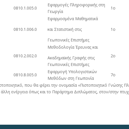
Εφαρμογές Πληροφορικής στη
0810.1.005.0
1ο
Γεωργία
Εφαρμοσμένα Μαθηματικά
0810.1.006.0
και Στατιστική στις
1ο
Γεωπονικές Επιστήμες
Μεθοδολογία Έρευνας και
0810.2.002.0
2ο
Ακαδημαϊκής Γραφής στις
Γεωπονικές Επιστήμες
Εφαρμογή Υπολογιστικών
0810.8.005.0
7ο
Μεθόδων στη Γεωπονία
στοποιητικό, που θα φέρει την ονομασία «Πιστοποιητικό Γνώσης Πλ
 άλλη ενέργεια όπως και το Παράρτημα Διπλώματος, στον/στην πτ