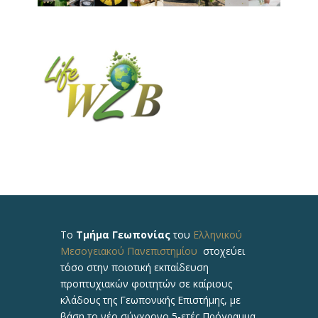
Το
Τμήμα Γεωπονίας
του
Ελληνικού
Μεσογειακού Πανεπιστημίου
στοχεύει
τόσο στην ποιοτική εκπαίδευση
προπτυχιακών φοιτητών σε καίριους
κλάδους της Γεωπονικής Επιστήμης, με
βάση το νέο σύγχρονο 5-ετές Πρόγραμμα