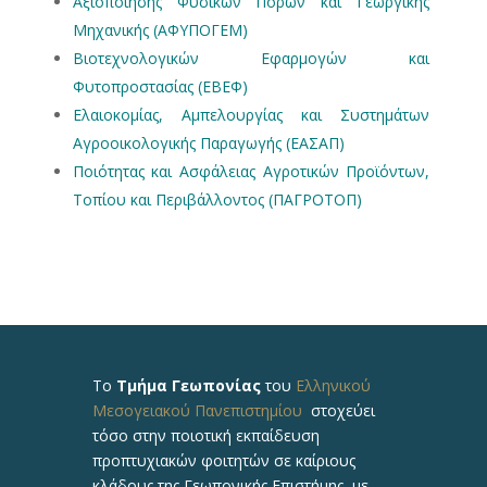
Αξιοποίησης Φυσικών Πόρων και Γεωργικής
Μηχανικής (ΑΦΥΠΟΓΕΜ)
Βιοτεχνολογικών Εφαρμογών και
Φυτοπροστασίας (ΕΒΕΦ)
Ελαιοκομίας, Αμπελουργίας και Συστημάτων
Αγροοικολογικής Παραγωγής (ΕΑΣΑΠ)
Ποιότητας και Ασφάλειας Αγροτικών Προϊόντων,
Τοπίου και Περιβάλλοντος (ΠΑΓΡΟΤΟΠ)
Το
Τμήμα Γεωπονίας
του
Ελληνικού
Μεσογειακού Πανεπιστημίου
στοχεύει
τόσο στην ποιοτική εκπαίδευση
προπτυχιακών φοιτητών σε καίριους
κλάδους της Γεωπονικής Επιστήμης, με