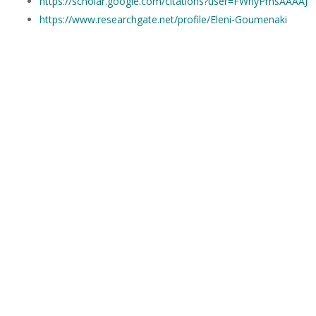
https://scholar.google.com/citations?user=FWnyPmsAAAAJ
https://www.researchgate.net/profile/Eleni-Goumenaki