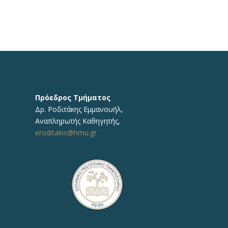
Πρόεδρος Τμήματος
Δρ.
Ροδιτάκης Εμμανουήλ
,
Αναπληρωτής
Καθηγητής
,
eroditakis@hmu.gr