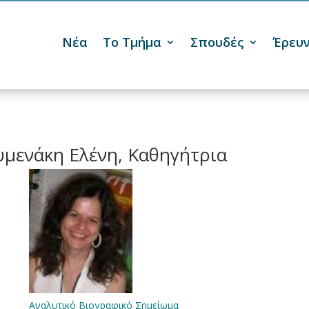
Νέα
Το Τμήμα
Σπουδές
Έρευ

υμενάκη Ελένη, Καθηγήτρια
Αναλυτικό Βιογραφικό Σημείωμα