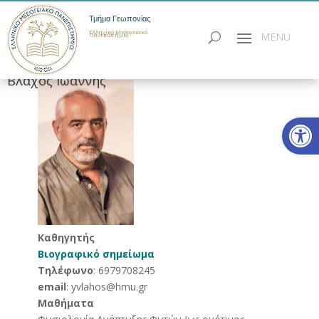
Τμήμα Γεωπονίας
Ελληνικό Μεσογειακό
Πανεπιστήμιο
Βλάχος Ιωάννης
Ανοίξτε
Καθηγητής
Βιογραφικό σημείωμα
Τηλέφωνο
: 6979708245
email
: yvlahos@hmu.gr
Μαθήματα