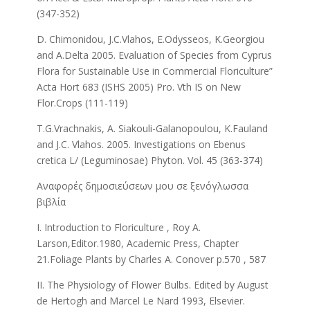
(347-352)
D. Chimonidou, J.C.Vlahos, E.Odysseos, K.Georgiou
and A.Delta 2005. Evaluation of Species from Cyprus
Flora for Sustainable Use in Commercial Floriculture”
Acta Hort 683 (ISHS 2005) Pro. Vth IS on New
Flor.Crops (111-119)
T.G.Vrachnakis, A. Siakouli-Galanopoulou, K.Fauland
and J.C. Vlahos. 2005. Investigations on Ebenus
cretica L/ (Leguminosae) Phyton. Vol. 45 (363-374)
Αναφορές δημοσιεύσεων μου σε ξενόγλωσσα
βιβλία
Ι. Introduction to Floriculture , Roy A.
Larson,Editor.1980, Academic Press, Chapter
21.Foliage Plants by Charles A. Conover p.570 , 587
II. The Physiology of Flower Bulbs. Edited by August
de Hertogh and Marcel Le Nard 1993, Elsevier.