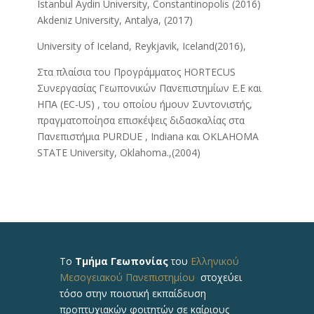
Istanbul Aydin University, Constantinopolis (2016)
Akdeniz University, Antalya, (2017)
University of Iceland, Reykjavik, Iceland(2016),
Στα πλαίσια του Προγράμματος HORTECUS
Συνεργασίας Γεωπονικών Πανεπιστημίων Ε.Ε και
ΗΠΑ (EC-US) , του οποίου ήμουν Συντονιστής,
πραγματοποίησα επισκέψεις διδασκαλίας στα
Πανεπιστήμια PURDUE , Indiana και OKLAHOMA
STATE University, Oklahoma.,(2004)
Το
Τμήμα Γεωπονίας
του
Ελληνικού
Μεσογειακού Πανεπιστημίου
στοχεύει
τόσο στην ποιοτική εκπαίδευση
προπτυχιακών φοιτητών σε καίριους