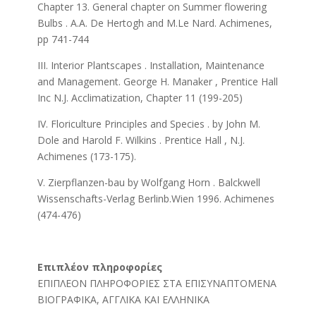
Chapter 13. General chapter on Summer flowering
Bulbs . A.A. De Hertogh and M.Le Nard. Achimenes,
pp 741-744
III. Interior Plantscapes . Installation, Maintenance
and Management. George H. Manaker , Prentice Hall
Inc N.J. Acclimatization, Chapter 11 (199-205)
IV. Floriculture Principles and Species . by John M.
Dole and Harold F. Wilkins . Prentice Hall , N.J.
Achimenes (173-175).
V. Zierpflanzen-bau by Wolfgang Horn . Balckwell
Wissenschafts-Verlag Berlinb.Wien 1996. Achimenes
(474-476)
Επιπλέον πληροφορίες
ΕΠΙΠΛΕΟΝ ΠΛΗΡΟΦΟΡΙΕΣ ΣΤΑ ΕΠΙΣΥΝΑΠΤΟΜΕΝΑ
ΒΙΟΓΡΑΦΙΚΑ, ΑΓΓΛΙΚΑ ΚΑΙ ΕΛΛΗΝΙΚΑ