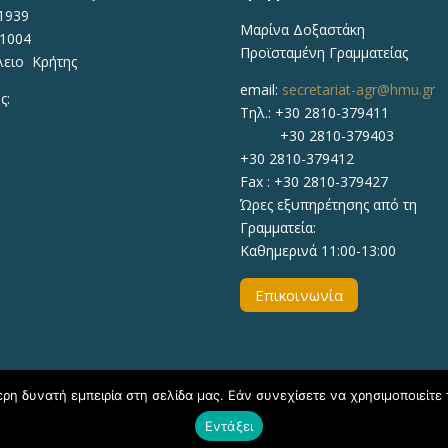
1939
Μαρίνα Δοξαστάκη
71004
Προϊσταμένη Γραμματείας
λειο Κρήτης
email:
secretariat-agr@hmu.gr
ς:
Τηλ.: +30 2810-379411
+30 2810-379403
+30 2810-379412
Fax : +30 2810-379427
Ώρες εξυπηρέτησης από τη
Γραμματεία:
Καθημερινά 11:00-13:00
Επικοινωνία
η δυνατή εμπειρία στη σελίδα μας. Εάν συνεχίσετε να χρησιμοποιείτε 
Εντάξει
020, ΕΛΜΕΠΑ Τμήμα Υποστήριξης Εκπαιδευτικών Διαδικασιών - Δ/νσ