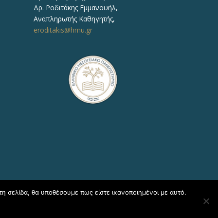
Δρ.
Ροδιτάκης Εμμανουήλ
,
Αναπληρωτής
Καθηγητής
,
eroditakis@hmu.gr
τη σελίδα, θα υποθέσουμε πως είστε ικανοποιημένοι με αυτό.
η Πληροφορικής