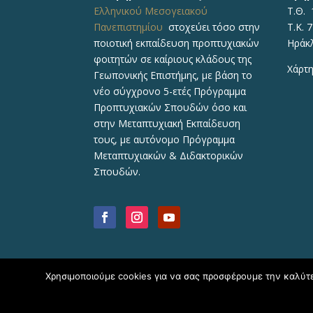
Ελληνικού Μεσογειακού
Τ.Θ. 
Πανεπιστημίου
στοχεύει τόσο στην
Τ.Κ. 
ποιοτική εκπαίδευση προπτυχιακών
Ηράκ
φοιτητών σε καίριους κλάδους της
Χάρτη
Γεωπονικής Επιστήμης, με βάση το
νέο σύγχρονο 5-ετές Πρόγραμμα
Προπτυχιακών Σπουδών όσο και
στην Μεταπτυχιακή Εκπαίδευση
τους, με αυτόνομο Πρόγραμμα
Μεταπτυχιακών & Διδακτορικών
Σπουδών.
Χρησιμοποιούμε cookies για να σας προσφέρουμε την καλύτερ
Copyright © 2