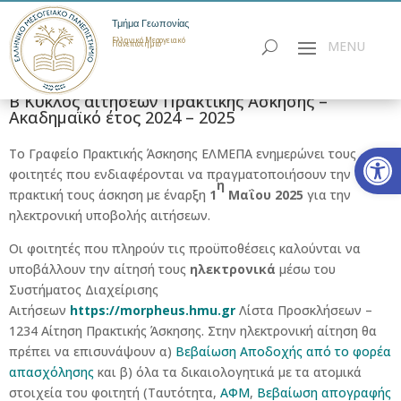
Τμήμα Γεωπονίας
Ελληνικό Μεσογειακό
Πανεπιστήμιο
Β΄ Kύκλος αιτήσεων Πρακτικής Άσκησης –
Ακαδημαϊκό έτος 2024 – 2025
Ανοίξτε
Το Γραφείο Πρακτικής Άσκησης ΕΛΜΕΠΑ ενημερώνει τους
φοιτητές που ενδιαφέρονται να πραγματοποιήσουν την
η
πρακτική τους άσκηση με έναρξη
1
Μαΐου 2025
για την
ηλεκτρονική υποβολής αιτήσεων.
Οι φοιτητές που πληρούν τις προϋποθέσεις καλούνται να
υποβάλλουν την αίτησή τους
ηλεκτρονικά
μέσω του
Συστήματος Διαχείρισης
Αιτήσεων
https://morpheus.hmu.gr
Λίστα Προσκλήσεων –
1234 Αίτηση Πρακτικής Άσκησης. Στην ηλεκτρονική αίτηση θα
πρέπει να επισυνάψουν α)
Βεβαίωση Αποδοχής από το φορέα
απασχόλησης
και β) όλα τα δικαιολογητικά με τα ατομικά
στοιχεία του φοιτητή (Ταυτότητα,
ΑΦΜ
,
Βεβαίωση απογραφής