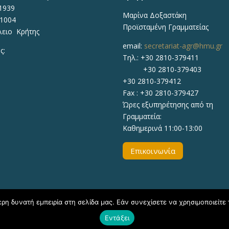
1939
Μαρίνα Δοξαστάκη
71004
Προϊσταμένη Γραμματείας
λειο Κρήτης
email:
secretariat-agr@hmu.gr
ς:
Τηλ.: +30 2810-379411
+30 2810-379403
+30 2810-379412
Fax : +30 2810-379427
Ώρες εξυπηρέτησης από τη
Γραμματεία:
Καθημερινά 11:00-13:00
Επικοινωνία
η δυνατή εμπειρία στη σελίδα μας. Εάν συνεχίσετε να χρησιμοποιείτε 
Εντάξει
020, ΕΛΜΕΠΑ Τμήμα Υποστήριξης Εκπαιδευτικών Διαδικασιών - Δ/νσ