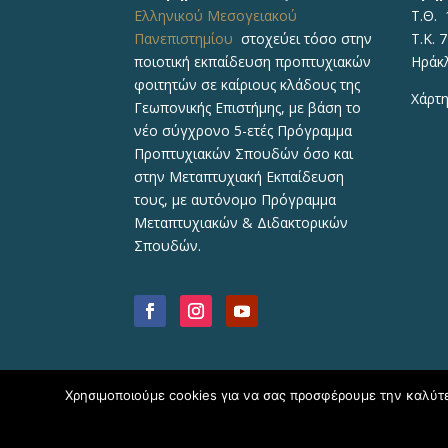
Ελληνικού Μεσογειακού
Τ.Θ. 
Πανεπιστημίου
στοχεύει τόσο στην
Τ.Κ. 
ποιοτική εκπαίδευση προπτυχιακών
Ηράκ
φοιτητών σε καίριους κλάδους της
Χάρτη
Γεωπονικής Επιστήμης, με βάση το
νέο σύγχρονο 5-ετές Πρόγραμμα
Προπτυχιακών Σπουδών όσο και
στην Μεταπτυχιακή Εκπαίδευση
τους, με αυτόνομο Πρόγραμμα
Μεταπτυχιακών & Διδακτορικών
Σπουδών.
Χρησιμοποιούμε cookies για να σας προσφέρουμε την καλύτερ
Copyright © 2