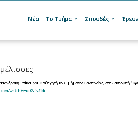
Νέα
Το Τμήμα
Σπουδές
Έρευ

 μέλισσες!
λυσσανδράκη Επίκουρου Καθηγητή του Τμήματος Γεωπονίας, στην εκπομπή “Kρ
.com/watch?v=qcSVliv3ikk