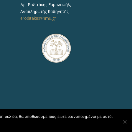
Δρ.
Ροδιτάκης Εμμανουήλ
,
Αναπληρωτής
Καθηγητής
,
eroditakis@hmu.gr
τη σελίδα, θα υποθέσουμε πως είστε ικανοποιημένοι με αυτό.
η Πληροφορικής