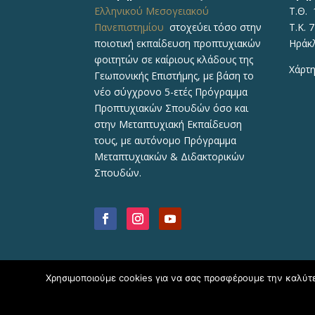
Ελληνικού Μεσογειακού
Τ.Θ. 
Πανεπιστημίου
στοχεύει τόσο στην
Τ.Κ. 
ποιοτική εκπαίδευση προπτυχιακών
Ηράκ
φοιτητών σε καίριους κλάδους της
Χάρτη
Γεωπονικής Επιστήμης, με βάση το
νέο σύγχρονο 5-ετές Πρόγραμμα
Προπτυχιακών Σπουδών όσο και
στην Μεταπτυχιακή Εκπαίδευση
τους, με αυτόνομο Πρόγραμμα
Μεταπτυχιακών & Διδακτορικών
Σπουδών.
Χρησιμοποιούμε cookies για να σας προσφέρουμε την καλύτερ
Copyright © 2