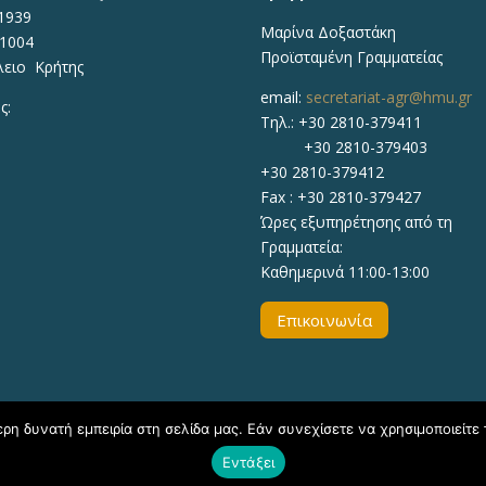
1939
Μαρίνα Δοξαστάκη
71004
Προϊσταμένη Γραμματείας
λειο Κρήτης
email:
secretariat-agr@hmu.gr
ς:
Τηλ.: +30 2810-379411
+30 2810-379403
+30 2810-379412
Fax : +30 2810-379427
Ώρες εξυπηρέτησης από τη
Γραμματεία:
Καθημερινά 11:00-13:00
Επικοινωνία
η δυνατή εμπειρία στη σελίδα μας. Εάν συνεχίσετε να χρησιμοποιείτε 
Εντάξει
020, ΕΛΜΕΠΑ Τμήμα Υποστήριξης Εκπαιδευτικών Διαδικασιών - Δ/νσ