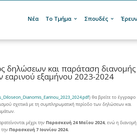
Νέα
Το Τμήμα
Σπουδές
Έρευ

ς δηλώσεων και παράταση διανομής
ν εαρινού εξαμήνου 2023-2024
dos_Diloseon_Dianomis_Earinou_2023_2024.pdf
) θα βρείτε το έγγραφο
ισμού σχετικά με τη συμπληρωματική περίοδο των δηλώσεων και
μμάτων.
αρατείνονται μέχρι την
Παρασκευή 24 Μαΐου 2024
, ενώ η διανομή
 την
Παρασκευή 7 Ιουνίου 2024.