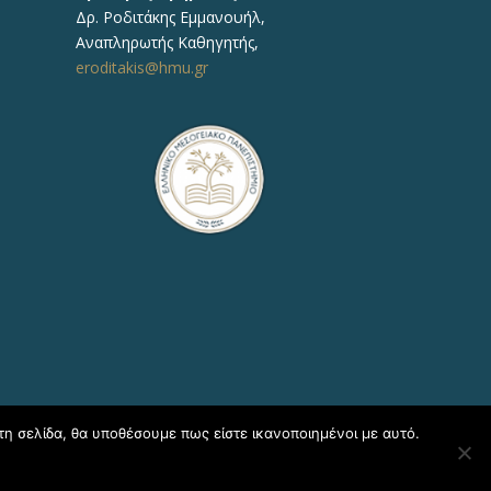
Δρ.
Ροδιτάκης Εμμανουήλ
,
Αναπληρωτής
Καθηγητής
,
eroditakis@hmu.gr
τη σελίδα, θα υποθέσουμε πως είστε ικανοποιημένοι με αυτό.
η Πληροφορικής