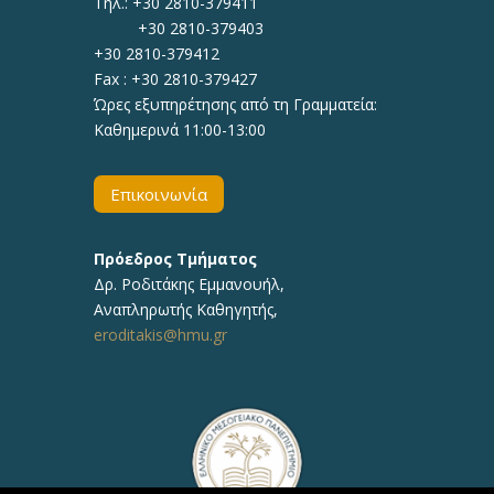
Τηλ.: +30 2810-379411
+30 2810-379403
+30 2810-379412
Fax : +30 2810-379427
Ώρες εξυπηρέτησης από τη Γραμματεία:
Καθημερινά 11:00-13:00
Επικοινωνία
Πρόεδρος Τμήματος
Δρ.
Ροδιτάκης Εμμανουήλ
,
Αναπληρωτής
Καθηγητής
,
eroditakis@hmu.gr