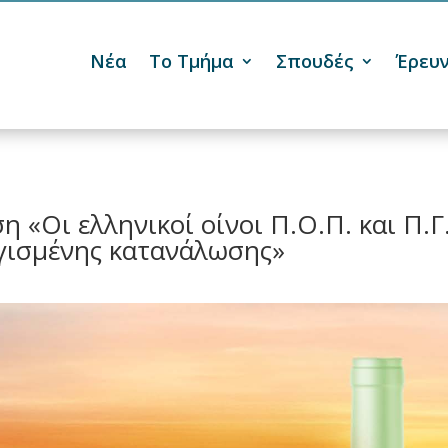
Νέα
Το Τμήμα
Σπουδές
Έρευ

«Οι ελληνικοί οίνοι Π.Ο.Π. και Π.Γ.
ογισμένης κατανάλωσης»