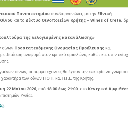
γειακού Πανεπιστημίου
συνδιοργανώνει, με την
Εθνική
 Οίνου
και το
Δίκτυο Οινοποιείων Κρήτης –
Wines of Crete
, δ
ι η κουλτούρα της λελογισμένης κατανάλωσης»
ν οίνων
Προστατευόμενης Ονομασίας Προέλευσης
και
 με ιδιαίτερη αναφορά στον κρητικό αμπελώνα, καθώς και στην ενίσ
ωσης.
εγμένων οίνων, οι συμμετέχοντες θα έχουν την ευκαιρία να γνωρίσ
 χαρακτήρα των οίνων Π.Ο.Π. και Π.Γ.Ε. της Κρήτης.
υή 22 Μαΐου 2026
, από
18:00 έως 21:00
, στο
Κεντρικό Αμφιθέα
Επιστημών Υγείας.
δώ