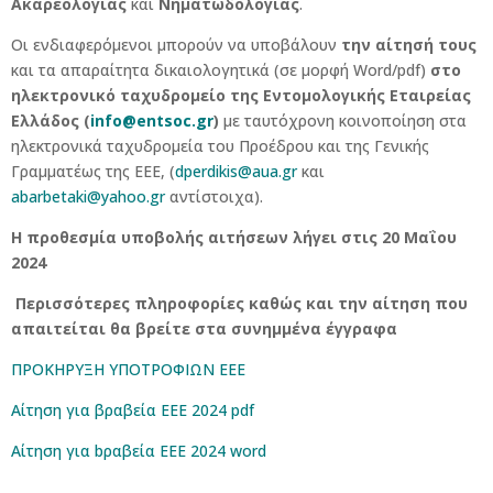
Ακαρεολογίας
και
Νηματωδολογίας
.
Οι ενδιαφερόμενοι μπορούν να υποβάλουν
την αίτησή τους
και τα απαραίτητα δικαιολογητικά (σε μορφή Word/pdf)
στο
ηλεκτρονικό ταχυδρομείο
της Εντομολογικής Εταιρείας
Ελλάδος (
info@entsoc.gr
)
με ταυτόχρονη κοινοποίηση στα
ηλεκτρονικά ταχυδρομεία του Προέδρου και της Γενικής
Γραμματέως της ΕΕΕ, (
dperdikis@aua.gr
και
abarbetaki@yahoo.gr
αντίστοιχα).
Η προθεσμία υποβολής αιτήσεων λήγει στις 20 Μαΐου
2024
Περισσότερες πληροφορίες καθώς και την αίτηση που
απαιτείται θα βρείτε στα συνημμένα έγγραφα
ΠΡΟΚΗΡΥΞΗ ΥΠΟΤΡΟΦΙΩΝ ΕΕΕ
Αίτηση για βραβεία ΕΕΕ 2024 pdf
Αίτηση για bραβεία ΕΕΕ 2024 word