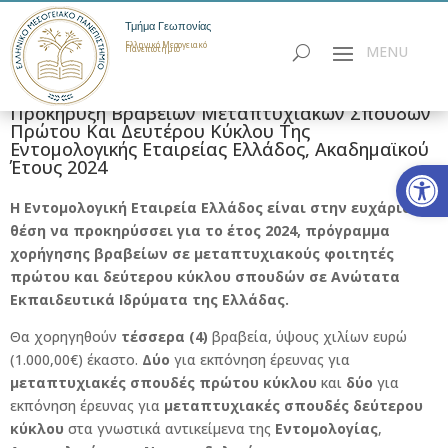
Τμήμα Γεωπονίας
Ελληνικό Μεσογειακό
Πανεπιστήμιο
Προκήρυξη Βραβείων Μεταπτυχιακών Σπουδών
Πρώτου Και Δευτέρου Κύκλου Της
Εντομολογικής Εταιρείας Ελλάδος, Ακαδημαϊκού
Ανοίξτε
Έτους 2024
Η Εντομολογική Εταιρεία Ελλάδος είναι στην ευχάριστη
θέση να προκηρύσσει για το έτος 2024, πρόγραμμα
χορήγησης βραβείων σε μεταπτυχιακούς φοιτητές
πρώτου και δεύτερου κύκλου σπουδών σε Ανώτατα
Εκπαιδευτικά Ιδρύματα της Ελλάδας.
Θα χορηγηθούν
τέσσερα (4)
βραβεία, ύψους χιλίων ευρώ
(1.000,00€) έκαστο.
Δύο
για εκπόνηση έρευνας για
μεταπτυχιακές σπουδές πρώτου κύκλου
και
δύο
για
εκπόνηση έρευνας για
μεταπτυχιακές σπουδές δεύτερου
κύκλου
στα γνωστικά αντικείμενα της
Εντομολογίας
,