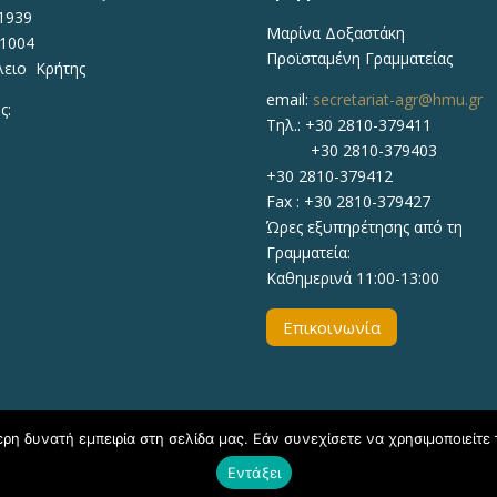
1939
Μαρίνα Δοξαστάκη
71004
Προϊσταμένη Γραμματείας
λειο Κρήτης
email:
secretariat-agr@hmu.gr
ς:
Τηλ.: +30 2810-379411
+30 2810-379403
+30 2810-379412
Fax : +30 2810-379427
Ώρες εξυπηρέτησης από τη
Γραμματεία:
Καθημερινά 11:00-13:00
Επικοινωνία
η δυνατή εμπειρία στη σελίδα μας. Εάν συνεχίσετε να χρησιμοποιείτε 
Εντάξει
020, ΕΛΜΕΠΑ Τμήμα Υποστήριξης Εκπαιδευτικών Διαδικασιών - Δ/νσ