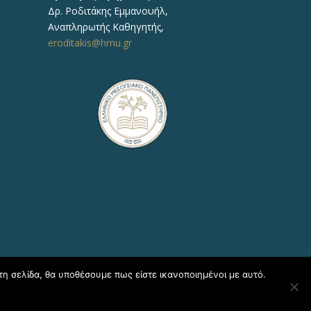
Δρ.
Ροδιτάκης Εμμανουήλ
,
Αναπληρωτής
Καθηγητής
,
eroditakis@hmu.gr
τη σελίδα, θα υποθέσουμε πως είστε ικανοποιημένοι με αυτό.
η Πληροφορικής