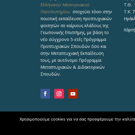
Ελληνικού Μεσογειακού
Τ.Θ. 
Πανεπιστημίου
στοχεύει τόσο στην
Τ.Κ. 
ποιοτική εκπαίδευση προπτυχιακών
Ηράκ
φοιτητών σε καίριους κλάδους της
Χάρτη
Γεωπονικής Επιστήμης, με βάση το
νέο σύγχρονο 5-ετές Πρόγραμμα
Προπτυχιακών Σπουδών όσο και
στην Μεταπτυχιακή Εκπαίδευση
τους, με αυτόνομο Πρόγραμμα
Μεταπτυχιακών & Διδακτορικών
Σπουδών.
Χρησιμοποιούμε cookies για να σας προσφέρουμε την καλύτερ
Copyright © 2