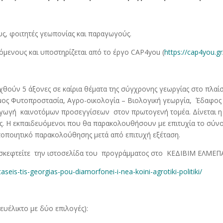
, φοιτητές γεωπονίας και παραγωγούς.
όμενους και υποστηρίζεται από το έργο CAP4you (
https://cap4you.gr
θούν 5 άξονες σε καίρια θέματα της σύγχρονης γεωργίας στο πλαί
μος Φυτοπροστασία, Αγρο-οικολογία – Βιολογική γεωργία, Έδαφος 
γωγή καινοτόμων προσεγγίσεων στον πρωτογενή τομέα. Δίνεται η
ς. Η εκπαιδευόμενοι που θα παρακολουθήσουν με επιτυχία το σύν
οποιητικό παρακολούθησης μετά από επιτυχή εξέταση.
πισκεφτείτε την ιστοσελίδα του προγράμματος στο ΚΕΔΙΒΙΜ ΕΛΜΕΠ
aseis-tis-georgias-pou-diamorfonei-i-nea-koini-agrotiki-politiki/
(ευέλικτο με δύο επιλογές):