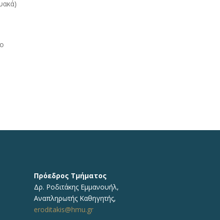
υακά)
νο
Πρόεδρος Τμήματος
Δρ.
Ροδιτάκης Εμμανουήλ
,
Αναπληρωτής
Καθηγητής
,
eroditakis@hmu.gr