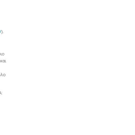
/
).
σιο
και
ολο
Α: