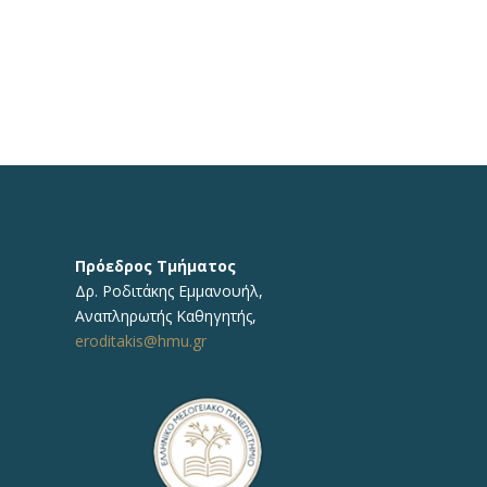
Πρόεδρος Τμήματος
Δρ.
Ροδιτάκης Εμμανουήλ
,
Αναπληρωτής
Καθηγητής
,
eroditakis@hmu.gr