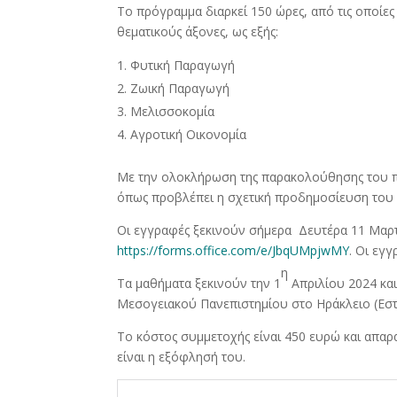
Το πρόγραμμα διαρκεί 150 ώρες, από τις οποίες
θεματικούς άξονες, ως εξής:
Φυτική Παραγωγή
Ζωική Παραγωγή
Μελισσοκομία
Αγροτική Οικονομία
Με την ολοκλήρωση της παρακολούθησης του π
όπως προβλέπει η σχετική προδημοσίευση του 
Οι εγγραφές ξεκινούν σήμερα Δευτέρα 11 Μαρ
https://forms.office.com/e/JbqUMpjwMY
. Οι εγ
η
Τα μαθήματα ξεκινούν την 1
Απριλίου 2024 και
Μεσογειακού Πανεπιστημίου στο Ηράκλειο (Εσ
Το κόστος συμμετοχής είναι 450 ευρώ και απα
είναι η εξόφλησή του.