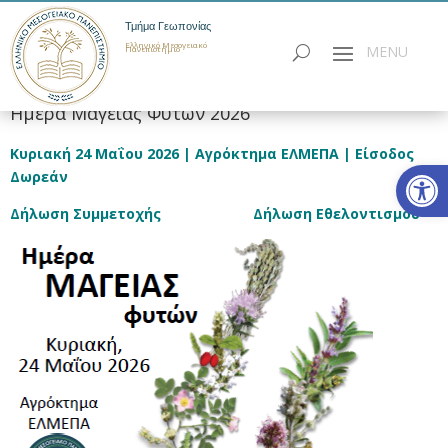
Τμήμα Γεωπονίας
Ελληνικό Μεσογειακό
Πανεπιστήμιο
Ημέρα Μαγείας Φυτών 2026
Κυριακή 24 Μα
ΐου 2026 | Αγρόκτημα ΕΛΜΕΠΑ | Είσοδος
Ανοίξτε
Δωρεάν
Δήλωση Συμμετοχής
Δήλωση Εθελοντισμού