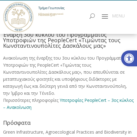
Τμήμα Γεωπονίας
Ελληνικό Μεσογειακό
Πανεπιστήμιο
Έναρξη 3ου κύκλου του Προγράμματος
Υποτροφιών της PeopleCert «Τιμώντας τους
Κωνσταντινουπολίτες Δασκάλους μας»
Ανοίξτε
Ανακοίνωση της έναρξης του 3ου κύκλου του Προγράμματος
Υποτροφιών της PeopleCert «Τιμώντας τους
Κωνσταντινουπολίτες Δασκάλους μας», που απευθύνεται σε
μεταπτυχιακούς φοιτητές και υποψήφιους διδάκτορες με
καταγωγή έως και δεύτερη γενιά από την Κωνσταντινούπολη,
την Ίμβρο και την Τένεδο.
Περισσότερες πληροφορίες
Υποτροφίες PeopleCert – 3ος κύκλος
– Ανακοίνωση
Πρόσφατα
Green Infrastructure, Agroecological Practices and Biodiversity in