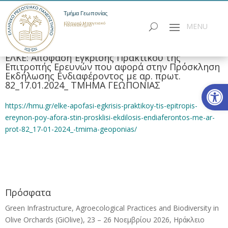
Τμήμα Γεωπονίας
Ελληνικό Μεσογειακό
Πανεπιστήμιο
ΕΛΚΕ: Απόφαση Έγκρισης Πρακτικού της
Επιτροπής Ερευνών που αφορά στην Πρόσκληση
Εκδήλωσης Ενδιαφέροντος με αρ. πρωτ.
Ανοίξτε
82_17.01.2024_ ΤΜΗΜΑ ΓΕΩΠΟΝΙΑΣ
https://hmu.gr/elke-apofasi-egkrisis-praktikoy-tis-epitropis-
ereynon-poy-afora-stin-prosklisi-ekdilosis-endiaferontos-me-ar-
prot-82_17-01-2024_-tmima-geoponias/
Πρόσφατα
Green Infrastructure, Agroecological Practices and Biodiversity in
Olive Orchards (GiOlive), 23 – 26 Νοεμβρίου 2026, Ηράκλειο