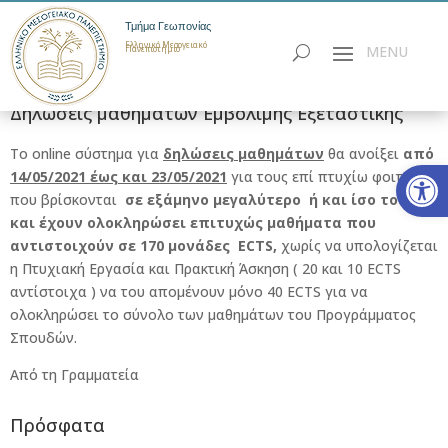
Τμήμα Γεωπονίας
Ελληνικό Μεσογειακό
Πανεπιστήμιο
Δηλώσεις μαθημάτων Εμβόλιμης Εξεταστικής
Το online σύστημα για
δηλώσεις μαθημάτων
θα ανοίξει
από
Ανοίξτε
14/05/2021 έως και 23/05/2021
για τους επί πτυχίω φοιτητές
που βρίσκονται
σε εξάμηνο μεγαλύτερο ή και ίσο του 9ου
και έχουν ολοκληρώσει επιτυχώς μαθήματα που
αντιστοιχούν σε 170 μονάδες ECTS,
χωρίς να υπολογίζεται
η Πτυχιακή Εργασία και Πρακτική Άσκηση ( 20 και 10 ECTS
αντίστοιχα ) να του απομένουν μόνο 40 ECTS για να
ολοκληρώσει το σύνολο των μαθημάτων του Προγράμματος
Σπουδών.
Από τη Γραμματεία
Πρόσφατα